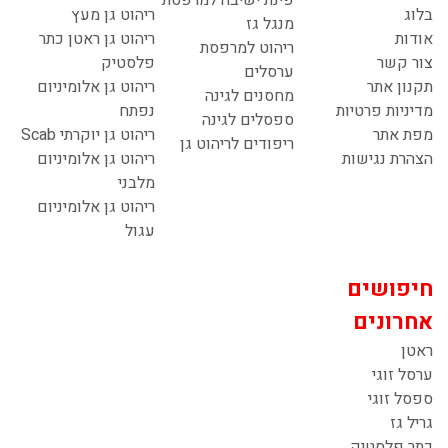
בלוג
ריהוט גן מעץ
מנגל גז
אודות
ריהוט גן ראטן כתר
ריהוט למרפסת
צור קשר
פלסטיק
ערסלים
תקנון אתר
ריהוט גן אלומיניום
מחסנים לגינה
מדיניות פרטיות
נפתח
ספסלים לגינה
מפת אתר
ריהוט גן יוקרתי Scab
ריפודים לריהוט גן
הצהרת נגישות
ריהוט גן אלומיניום
מלבני
ריהוט גן אלומיניום
עגול
חיפושים
אחרונים
ראטן
ערסל זוגי
ספסל זוגי
גריל גז
כתר פלסטיק