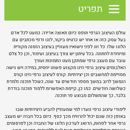
תפריט
עולם העיצוב הגרפי תופס כיום תאוצה אדירה. כמעט לכל אדם
בעל עסק כזה או אחר יש כרטיס ביקור, לוגו ודפי מכתבים עם
הלוגו שלו. כל זוג לפני נישואיו מעוניין בעיצוב הזמנה מקורית
ומיוחדת לחתונה. בכל עיתון יש צורך בעיצוב ועימוד, וכן כל צלם
עובד עם מעצב גרפי שמתקן מעט התמונות ועורך
האלבומים.עיצוב גרפי הינו מקצוע פשוט יחסית, במידה ויש גישה
מסויימת למחשבים וכן יצירתיות. קורס לעיצוב גרפי הינו קורס
הנמשך לרוב במשך מספר חודשים עד שנה, כשכל תוכנה נלמדת
כשלושה חודשים. כמו כן, קיימת האפשרות ללמוד תוכנה בודדת
בלבד, כך שהתשלום מבוצע פר תוכנה.
לימודי עיצוב גרפי נועדו למי שמעוניין להביע היצירתיות שבו
באופן כזה שגם יכול להרוויח מכך כסף. כיום בכל חברה יש מעצב
גרפי אחד לפחות, הדואג לעדכון הלוגו של החברה וכן לפרסומים