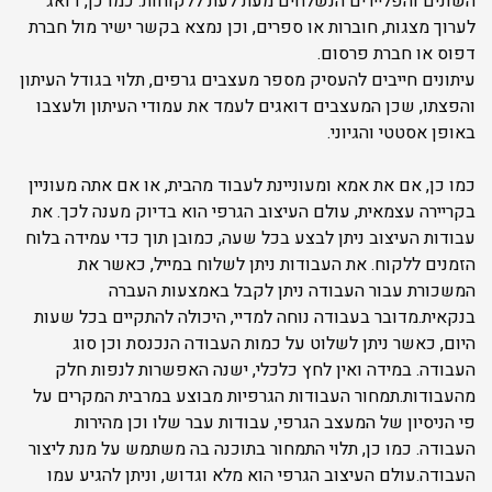
השונים והפליירים הנשלחים מעת לעת ללקוחות. כמו כן, דואג
לערוך מצגות, חוברות או ספרים, וכן נמצא בקשר ישיר מול חברת
דפוס או חברת פרסום.
עיתונים חייבים להעסיק מספר מעצבים גרפים, תלוי בגודל העיתון
והפצתו, שכן המעצבים דואגים לעמד את עמודי העיתון ולעצבו
באופן אסטטי והגיוני.
כמו כן, אם את אמא ומעוניינת לעבוד מהבית, או אם אתה מעוניין
בקריירה עצמאית, עולם העיצוב הגרפי הוא בדיוק מענה לכך. את
עבודות העיצוב ניתן לבצע בכל שעה, כמובן תוך כדי עמידה בלוח
הזמנים ללקוח. את העבודות ניתן לשלוח במייל, כאשר את
המשכורת עבור העבודה ניתן לקבל באמצעות העברה
בנקאית.מדובר בעבודה נוחה למדיי, היכולה להתקיים בכל שעות
היום, כאשר ניתן לשלוט על כמות העבודה הנכנסת וכן סוג
העבודה. במידה ואין לחץ כלכלי, ישנה האפשרות לנפות חלק
מהעבודות.תמחור העבודות הגרפיות מבוצע במרבית המקרים על
פי הניסיון של המעצב הגרפי, עבודות עבר שלו וכן מהירות
העבודה. כמו כן, תלוי התמחור בתוכנה בה משתמש על מנת ליצור
העבודה.עולם העיצוב הגרפי הוא מלא וגדוש, וניתן להגיע עמו