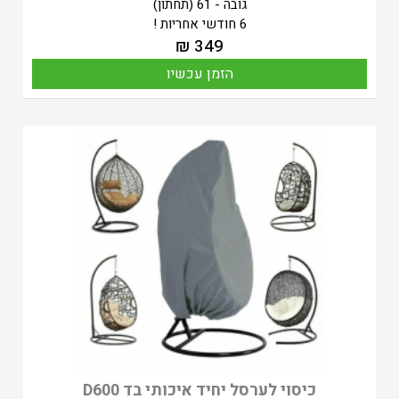
גובה - 61 (תחתון)
6 חודשי אחריות !
₪
349
הזמן עכשיו
כיסוי לערסל יחיד איכותי בד D600