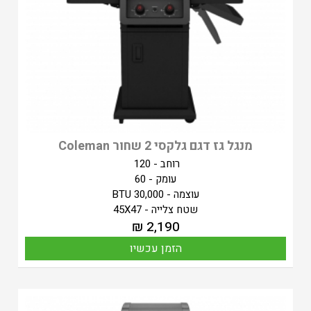
מנגל גז דגם גלקסי 2 שחור Coleman
רוחב - 120
עומק - 60
עוצמה - 30,000 BTU
שטח צלייה - 45X47
₪
2,190
הזמן עכשיו