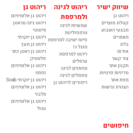
שיווק ישיר
ריהוט לגינה
ריהוט גן
ריהוט גן
ולמרפסת
ריהוט גן אלומיניום
קטלוג מוצרים
ריהוט גינה מראטן
שמשיות לגינה
מבצעי השבוע
סינטטי
טרמפולינות
מאמרים
ריהוט גן יוקרתי
פינת ישיבה למרפסת
בלוג
ריהוט גן מעץ
מנגל גז
אודות
ריהוט גן ראטן כתר
ריהוט למרפסת
צור קשר
פלסטיק
ערסלים
תקנון אתר
ריהוט גן אלומיניום
מחסנים לגינה
מדיניות פרטיות
נפתח
ספסלים לגינה
מפת אתר
ריהוט גן יוקרתי Scab
ריפודים לריהוט גן
הצהרת נגישות
ריהוט גן אלומיניום
מלבני
ריהוט גן אלומיניום
עגול
חיפושים