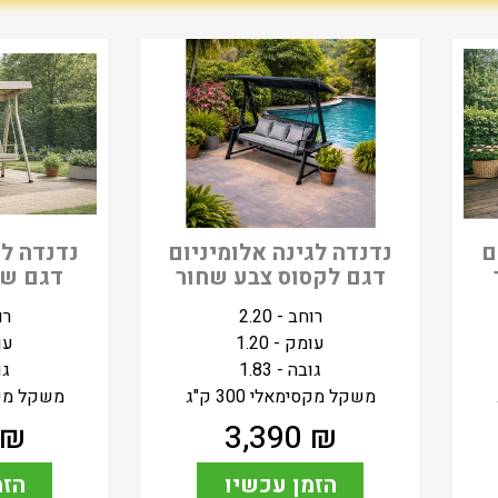
שבים
נדנדה לגינה אלומיניום
דגם לקסוס צבע שחור
דגם שו
רוחב - 2.20
רוח
עומק - 1.20
עומ
גובה - 1.83
גוב
משקל מקסימאלי 300 ק"ג
משקל מקסימא
₪
3,390
₪
הזמן עכשיו
הזמ