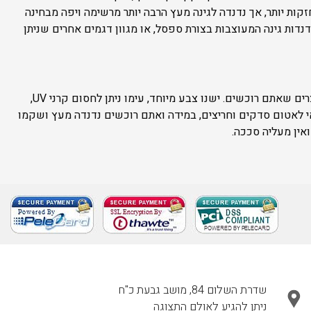
זקות יותר, אך נדנדה לגינה מעץ הרבה יותר מרשימה ויפה מבחינה
נדות גינה המעוצבות בצורת ספסל, או מגוון דגמים אחרים שניתן
בכדי שרהיטי הגינה יחזיקו מעמד מול קרני השמש ומול גשמי החורף, חשוב שתבחרו בגימור איכותי למוצרים שאתם רוכשים. ישנו צבע מיוחד, עימו ניתן לחסום קרני UV,
אי לאטום סדקים וחריצים, במידה ואתם רוכשים נדנדה מעץ ושקמו
ואין מעליה סככה.
שדרת השלום 84, מושב גבעת כ"ח
ניתן להגיע לאולם התצוגה