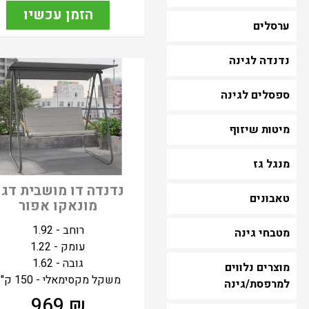
הזמן עכשיו
ערסלים
נדנדה לגינה
ספסלים לגינה
מיטות שיזוף
מנגל גז
נדנדה דו מושבית דג
טאבונים
מונאקו אפור
רוחב - 1.92
מטבחי גינה
עומק - 1.22
גובה - 1.62
מוצרים נלווים
משקל מקסימאלי - 150 ק"ג
למרפסת/גינה
969
₪