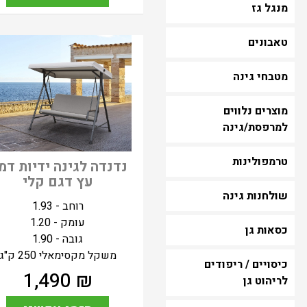
מנגל גז
טאבונים
מטבחי גינה
מוצרים נלווים
למרפסת/גינה
טרמפולינות
נדנדה לגינה ידיות דמו
עץ דגם קלי
שולחנות גינה
רוחב - 1.93
עומק - 1.20
כסאות גן
גובה - 1.90
משקל מקסימאלי 250 ק"ג
כיסויים / ריפודים
1,490
₪
לריהוט גן