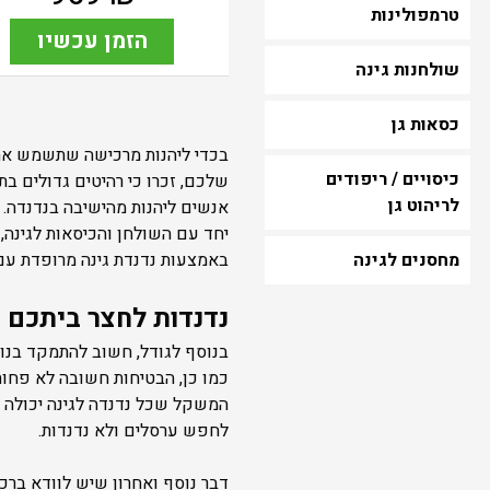
טרמפולינות
הזמן עכשיו
שולחנות גינה
כסאות גן
בכדי ליהנות מרכישה שתשמש אתכ
כיסויים / ריפודים
שלכם, זכרו כי רהיטים גדולים בת
לריהוט גן
אנשים ליהנות מהישיבה בנדנדה.
יחד עם השולחן והכיסאות לגינה, 
באמצעות נדנדת גינה מרופדת עם ק
מחסנים לגינה
נדנדות לחצר ביתכם 
בנוסף לגודל, חשוב להתמקד בנוח
כמו כן, הבטיחות חשובה לא פחות
המשקל שכל נדנדה לגינה יכולה 
לחפש ערסלים ולא נדנדות.
דבר נוסף ואחרון שיש לוודא ברכי