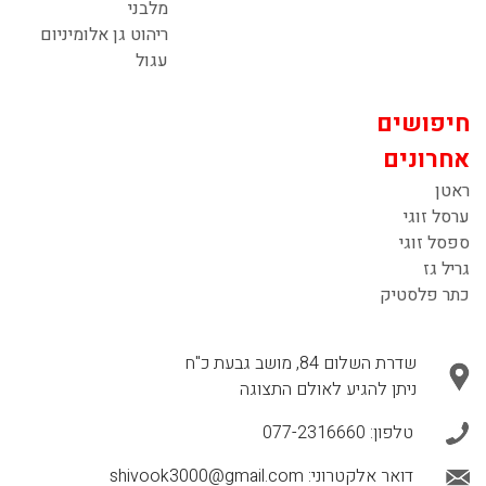
מלבני
ריהוט גן אלומיניום
עגול
חיפושים
אחרונים
ראטן
ערסל זוגי
ספסל זוגי
גריל גז
כתר פלסטיק
שדרת השלום 84, מושב גבעת כ"ח
ניתן להגיע לאולם התצוגה
טלפון:
077-2316660
דואר אלקטרוני:
shivook3000@gmail.com