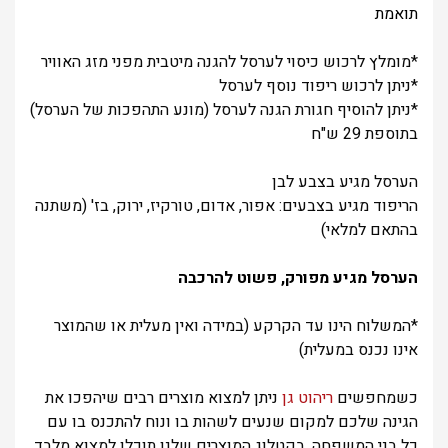
תואמת
*מומלץ לרכוש כיסוי לערסל להגנה מיטבית מפני מזג האוויר
*ניתן לרכוש ריפוד נוסף לערסל
*ניתן להוסיף חגורת הגנה לערסל (מונע התהפכות של הערסל)
בתוספת 29 ש"ח
הערסל מגיע בצבע לבן
הריפוד מגיע בצבעים: אפור, אדום, טורקיז, ירוק, בז' (משתנה
בהתאם למלאי)
הערסל מגיע מפורק, פשוט להרכבה
*המשלוח הינו עד הקרקע (במידה ואין מעלית או שהמוצר
אינו נכנס במעלית)
כשמחפשים
ריהוט גן
ניתן למצוא מוצרים רבים שיהפכו את
הגינה שלכם למקום שנעים לשהות בו ונוח להתכנס בו עם
כל בני המשפחה. בקטלוג המוצרים שלנו תוכלו למצוא מלבד