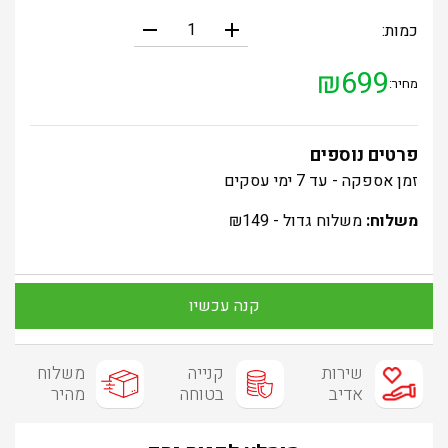
remove
add
כמות:
₪
699
מחיר:
פרטים נוספים
זמן אספקה - עד 7 ימי עסקים
משלוח:
משלוח גדול -
149
₪
קנה עכשיו
שירות
קנייה
משלוח
אדיב
בטוחה
מהיר