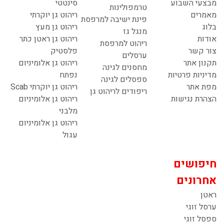
מבצעי השבוע
סינטטי
טרמפולינות
מאמרים
ריהוט גן יוקרתי
פינת ישיבה למרפסת
בלוג
ריהוט גן מעץ
מנגל גז
אודות
ריהוט גן ראטן כתר
ריהוט למרפסת
צור קשר
פלסטיק
ערסלים
תקנון אתר
ריהוט גן אלומיניום
מחסנים לגינה
מדיניות פרטיות
נפתח
ספסלים לגינה
מפת אתר
ריהוט גן יוקרתי Scab
ריפודים לריהוט גן
הצהרת נגישות
ריהוט גן אלומיניום
מלבני
ריהוט גן אלומיניום
עגול
חיפושים
אחרונים
ראטן
ערסל זוגי
ספסל זוגי