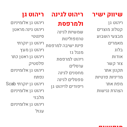
שיווק ישיר
ריהוט לגינה
ריהוט גן
ריהוט גן
ולמרפסת
ריהוט גן אלומיניום
קטלוג מוצרים
ריהוט גינה מראטן
שמשיות לגינה
מבצעי השבוע
סינטטי
טרמפולינות
מאמרים
ריהוט גן יוקרתי
פינת ישיבה למרפסת
בלוג
ריהוט גן מעץ
מנגל גז
אודות
ריהוט גן ראטן כתר
ריהוט למרפסת
צור קשר
פלסטיק
ערסלים
תקנון אתר
ריהוט גן אלומיניום
מחסנים לגינה
מדיניות פרטיות
נפתח
ספסלים לגינה
מפת אתר
ריהוט גן יוקרתי Scab
ריפודים לריהוט גן
הצהרת נגישות
ריהוט גן אלומיניום
מלבני
ריהוט גן אלומיניום
עגול