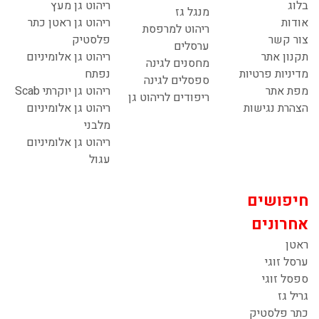
בלוג
ריהוט גן מעץ
מנגל גז
אודות
ריהוט גן ראטן כתר
ריהוט למרפסת
צור קשר
פלסטיק
ערסלים
תקנון אתר
ריהוט גן אלומיניום
מחסנים לגינה
מדיניות פרטיות
נפתח
ספסלים לגינה
מפת אתר
ריהוט גן יוקרתי Scab
ריפודים לריהוט גן
הצהרת נגישות
ריהוט גן אלומיניום
מלבני
ריהוט גן אלומיניום
עגול
חיפושים
אחרונים
ראטן
ערסל זוגי
ספסל זוגי
גריל גז
כתר פלסטיק