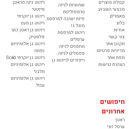
קטלוג מוצרים
ריהוט גינה מראטן
שמשיות לגינה
מבצעי השבוע
סינטטי
טרמפולינות
מאמרים
ריהוט גן יוקרתי
פינת ישיבה למרפסת
בלוג
ריהוט גן מעץ
מנגל גז
אודות
ריהוט גן ראטן כתר
ריהוט למרפסת
צור קשר
פלסטיק
ערסלים
תקנון אתר
ריהוט גן אלומיניום
מחסנים לגינה
מדיניות פרטיות
נפתח
ספסלים לגינה
מפת אתר
ריהוט גן יוקרתי Scab
ריפודים לריהוט גן
הצהרת נגישות
ריהוט גן אלומיניום
מלבני
ריהוט גן אלומיניום
עגול
חיפושים
אחרונים
ראטן
ערסל זוגי