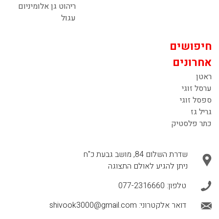
ריהוט גן אלומיניום
עגול
חיפושים
אחרונים
ראטן
ערסל זוגי
ספסל זוגי
גריל גז
כתר פלסטיק
שדרת השלום 84, מושב גבעת כ"ח
ניתן להגיע לאולם התצוגה
טלפון:
077-2316660
דואר אלקטרוני:
shivook3000@gmail.com