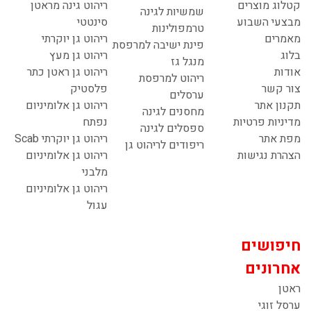
קטלוג מוצרים
ריהוט גינה מראטן
שמשיות לגינה
מבצעי השבוע
סינטטי
טרמפולינות
מאמרים
ריהוט גן יוקרתי
פינת ישיבה למרפסת
בלוג
ריהוט גן מעץ
מנגל גז
אודות
ריהוט גן ראטן כתר
ריהוט למרפסת
צור קשר
פלסטיק
ערסלים
תקנון אתר
ריהוט גן אלומיניום
מחסנים לגינה
מדיניות פרטיות
נפתח
ספסלים לגינה
מפת אתר
ריהוט גן יוקרתי Scab
ריפודים לריהוט גן
הצהרת נגישות
ריהוט גן אלומיניום
מלבני
ריהוט גן אלומיניום
עגול
חיפושים
אחרונים
ראטן
ערסל זוגי