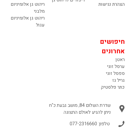
הצהרת נגישות
ריהוט גן אלומיניום
מלבני
ריהוט גן אלומיניום
עגול
חיפושים
אחרונים
ראטן
ערסל זוגי
ספסל זוגי
גריל גז
כתר פלסטיק
שדרת השלום 84, מושב גבעת כ"ח
ניתן להגיע לאולם התצוגה
טלפון:
077-2316660