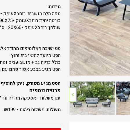
מידות:
ספה תלת מושבית: רוחבXעומק - רוחב 204X75 ס"מ
כורסת יחיד: רוחבXעומק -96X75 ס"מ
שולחן: רוחבXעומק -120X60 ס"מ
סט ישיבה מאלומיניום מהודר אלג
הסט מיועד לתנאי בית וחוץ
כולל כריות גב + מושב עבים ונוח
הסט מגיע בצבע אפור פחם עם ר
הסט מגיע מפורק, ניתן להוסיף
פרטים נוספים
navigate_before
זמן משלוח - אספקה מהירה עד 7 ימים
משלוח:
משלוח ריהוט -
199
₪