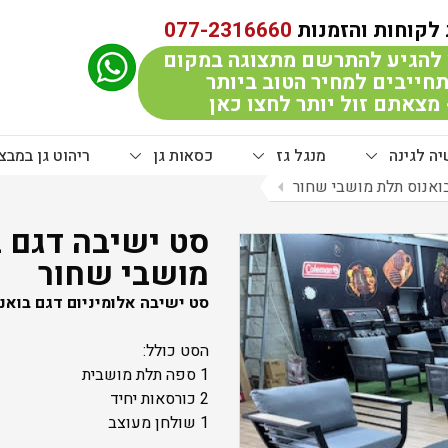
לקוחות והזמנות
077-2316660
להגיע להתרשם מתצוגה במקום
חייבים למחיר הטוב ביותר
מצאתם זול יותר לחצו כאן
ה לגינה
מנגל גז
כסאות גן
ריהוט גן במבצ
ואנוס תלת מושבי שחור
arrow_left
סט ישיבה דגם ב
מושבי שחור
סט ישיבה אלומיניום דגם בואנ
הסט כולל:
1 ספה תלת מושבית
2 כורסאות יחיד
1 שולחן מעוצב