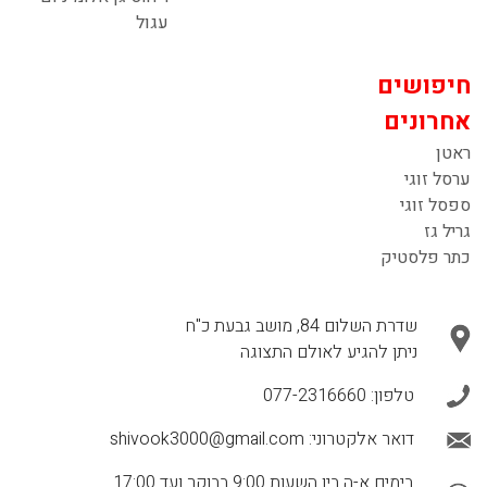
עגול
חיפושים
אחרונים
ראטן
ערסל זוגי
ספסל זוגי
גריל גז
כתר פלסטיק
שדרת השלום 84, מושב גבעת כ"ח
ניתן להגיע לאולם התצוגה
טלפון:
077-2316660
דואר אלקטרוני:
shivook3000@gmail.com
בימים א-ה בין השעות 9:00 בבוקר ועד 17:00