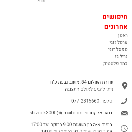
עגול
חיפושים
אחרונים
ראטן
ערסל זוגי
ספסל זוגי
גריל גז
כתר פלסטיק
שדרת השלום 84, מושב גבעת כ"ח
ניתן להגיע לאולם התצוגה
טלפון:
077-2316660
דואר אלקטרוני:
shivook3000@gmail.com
בימים א-ה בין השעות 9:00 בבוקר ועד 17:00
יום ו' בין השעות 9:00 בבוקר ועד 14:00