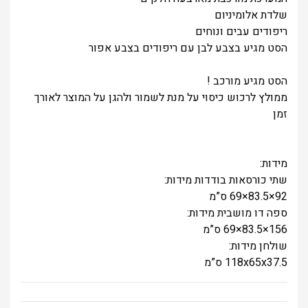
שלדת אלומיניום
ריפודים עבים ונוחים
הסט מגיע בצבע לבן עם ריפודים בצבע אפור
הסט מגיע מורכב !
ממולץ לרכוש כיסוי על מנת לשמור ולהגן על המוצר לאורך
זמן
מידות:
שתי כורסאות בודדות מידות:
92×83.5×69 ס”מ
ספה דו מושבית מידות:
156×83.5×69 ס”מ
שולחן מידות:
118x65x37.5 ס”מ