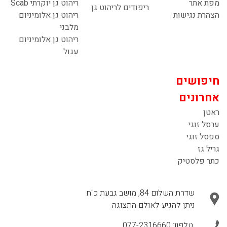
מפת אתר
ריהוט גן יוקרתי Scab
ריפודים לריהוט גן
הצהרת נגישות
ריהוט גן אלומיניום
מלבני
ריהוט גן אלומיניום
עגול
חיפושים
אחרונים
ראטן
ערסל זוגי
ספסל זוגי
גריל גז
כתר פלסטיק
שדרת השלום 84, מושב גבעת כ"ח
ניתן להגיע לאולם התצוגה
טלפון:
077-2316660