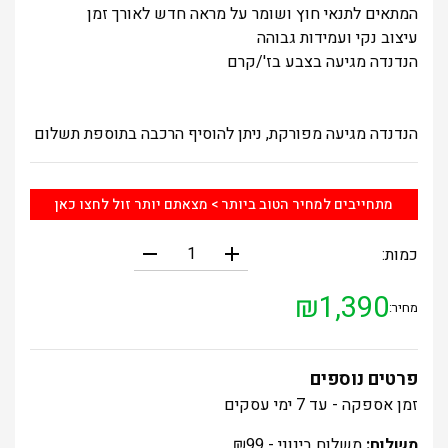
המתאים לתנאי חוץ ושומר על מראה חדש לאורך זמן
עיצוב נקי ועמידות גבוהה
הנדנדה מגיעה בצבע בז'/קרם
הנדנדה מגיעה מפורקת, ניתן להוסיף הרכבה בתוספת תשלום
מתחייבים למחיר הטוב ביותר > מצאתם יותר זול לחצו כאן
remove
add
כמות:
₪
1,390
מחיר:
פרטים נוספים
זמן אספקה - עד 7 ימי עסקים
משלוח:
משלוח בינוני -
99
₪