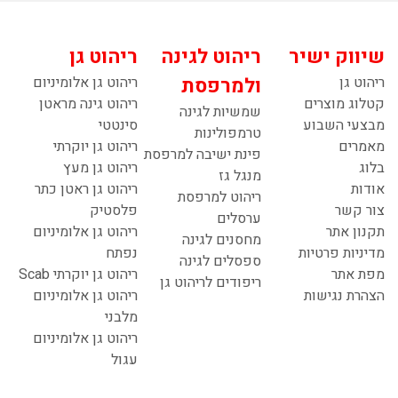
שיווק ישיר
ריהוט לגינה
ריהוט גן
ריהוט גן
ולמרפסת
ריהוט גן אלומיניום
קטלוג מוצרים
ריהוט גינה מראטן
שמשיות לגינה
מבצעי השבוע
סינטטי
טרמפולינות
מאמרים
ריהוט גן יוקרתי
פינת ישיבה למרפסת
בלוג
ריהוט גן מעץ
מנגל גז
אודות
ריהוט גן ראטן כתר
ריהוט למרפסת
צור קשר
פלסטיק
ערסלים
תקנון אתר
ריהוט גן אלומיניום
מחסנים לגינה
מדיניות פרטיות
נפתח
ספסלים לגינה
מפת אתר
ריהוט גן יוקרתי Scab
ריפודים לריהוט גן
הצהרת נגישות
ריהוט גן אלומיניום
מלבני
ריהוט גן אלומיניום
עגול