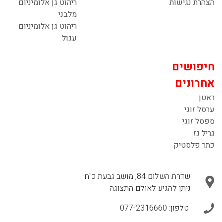
הצהרת נגישות
ריהוט גן אלומיניום
מלבני
ריהוט גן אלומיניום
עגול
חיפושים
אחרונים
ראטן
ערסל זוגי
ספסל זוגי
גריל גז
כתר פלסטיק
שדרת השלום 84, מושב גבעת כ"ח
ניתן להגיע לאולם התצוגה
טלפון:
077-2316660