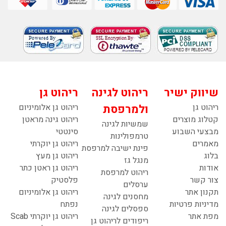
שיווק ישיר
ריהוט לגינה
ריהוט גן
ריהוט גן
ולמרפסת
ריהוט גן אלומיניום
קטלוג מוצרים
ריהוט גינה מראטן
שמשיות לגינה
מבצעי השבוע
סינטטי
טרמפולינות
מאמרים
ריהוט גן יוקרתי
פינת ישיבה למרפסת
בלוג
ריהוט גן מעץ
מנגל גז
אודות
ריהוט גן ראטן כתר
ריהוט למרפסת
צור קשר
פלסטיק
ערסלים
תקנון אתר
ריהוט גן אלומיניום
מחסנים לגינה
מדיניות פרטיות
נפתח
ספסלים לגינה
מפת אתר
ריהוט גן יוקרתי Scab
ריפודים לריהוט גן