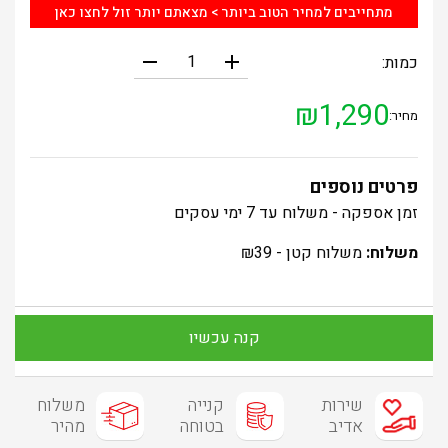
מתחייבים למחיר הטוב ביותר > מצאתם יותר זול לחצו כאן
remove
add
כמות:
₪
1,290
מחיר:
פרטים נוספים
זמן אספקה - משלוח עד 7 ימי עסקים
משלוח:
משלוח קטן -
39
₪
קנה עכשיו
שירות
קנייה
משלוח
אדיב
בטוחה
מהיר