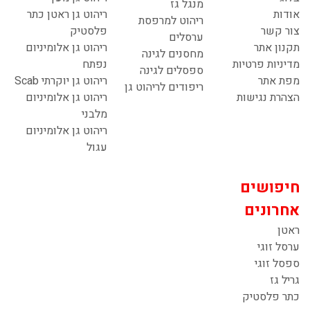
מנגל גז
אודות
ריהוט גן ראטן כתר
ריהוט למרפסת
צור קשר
פלסטיק
ערסלים
תקנון אתר
ריהוט גן אלומיניום
מחסנים לגינה
מדיניות פרטיות
נפתח
ספסלים לגינה
מפת אתר
ריהוט גן יוקרתי Scab
ריפודים לריהוט גן
הצהרת נגישות
ריהוט גן אלומיניום
מלבני
ריהוט גן אלומיניום
עגול
חיפושים
אחרונים
ראטן
ערסל זוגי
ספסל זוגי
גריל גז
כתר פלסטיק