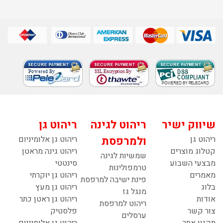
שיווק ישיר
ריהוט לגינה
ריהוט גן
ריהוט גן
ולמרפסת
ריהוט גן אלומיניום
קטלוג מוצרים
ריהוט גינה מראטן
שמשיות לגינה
מבצעי השבוע
סינטטי
טרמפולינות
מאמרים
ריהוט גן יוקרתי
פינת ישיבה למרפסת
בלוג
ריהוט גן מעץ
מנגל גז
אודות
ריהוט גן ראטן כתר
ריהוט למרפסת
צור קשר
פלסטיק
ערסלים