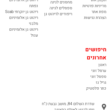
תקנון אתר
ריהוט גן אלומיניום
מחסנים לגינה
מדיניות פרטיות
נפתח
ספסלים לגינה
מפת אתר
ריהוט גן יוקרתי Scab
ריפודים לריהוט גן
הצהרת נגישות
ריהוט גן אלומיניום
מלבני
ריהוט גן אלומיניום
עגול
חיפושים
אחרונים
ראטן
ערסל זוגי
ספסל זוגי
גריל גז
כתר פלסטיק
שדרת השלום 84, מושב גבעת כ"ח
ניתן להגיע לאולם התצוגה