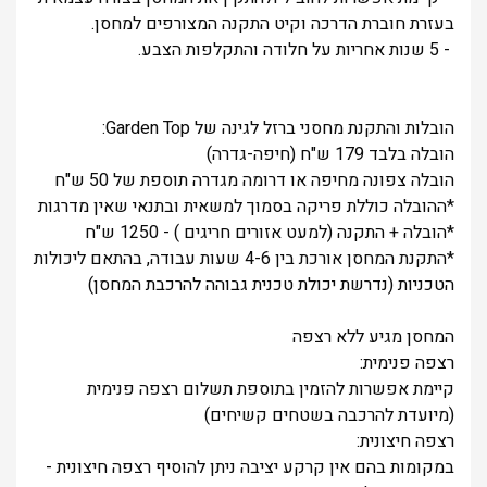
בעזרת חוברת הדרכה וקיט התקנה המצורפים למחסן.
- 5 שנות אחריות על חלודה והתקלפות הצבע.
הובלות והתקנת מחסני ברזל לגינה של Garden Top:
הובלה בלבד 179 ש"ח (חיפה-גדרה)
הובלה צפונה מחיפה או דרומה מגדרה תוספת של 50 ש"ח
*ההובלה כוללת פריקה בסמוך למשאית ובתנאי שאין מדרגות
*הובלה + התקנה (למעט אזורים חריגים ) - 1250 ש"ח
*התקנת המחסן אורכת בין 4-6 שעות עבודה, בהתאם ליכולות
הטכניות (נדרשת יכולת טכנית גבוהה להרכבת המחסן)
המחסן מגיע ללא רצפה
רצפה פנימית:
קיימת אפשרות להזמין בתוספת תשלום רצפה פנימית
(מיועדת להרכבה בשטחים קשיחים)
רצפה חיצונית:
במקומות בהם אין קרקע יציבה ניתן להוסיף רצפה חיצונית -