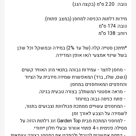
גובה: 2.20 ס"מ (בקצה הגג)
מידות דלתות הכניסה למחסן (במצב פתוח):
גובה: 174 ס"מ
רוחב: 138 ס"מ
*תיתכן סטייה קלה (של עד 2%) במידה ובמשקל וכל שכן
בשל שינוי אמצעי ו/או אופן המדידה.
- מחסן לחצר - עמידות גבוהה בתנאי מזג האוויר קשים
(גשם, שלג, ברד) המאפשרת שמירה מירבית על הציוד
והחפצים המאוחסנים במחסן.
- מראה אסטטי המשתלב בצורה טבעית בגינה.
- פתח כניסה גבוה במיוחד
- המחסנים עשויים ממתכת מגולוונת וצבועים בתנור,
לשמירה על הצבע לאורך זמן.
- למחסני המתכת מבית Garden Top זוג דלתות הזזה על
מסילה פנימית ו-4 פתחי אוורור ובעלי חלון ייחודי.
- קיימת אפשרות להוביל ולהתקין את המחסן בצורה עצמאית