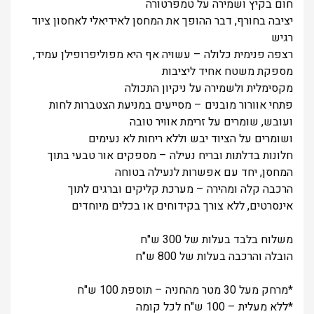
חום בקיץ ושמירה על טמפרטורה
יציבה בחורף, דבר ההופך את המחסן לאידיאלי לאחסון ציוד
רגיש
רצפה פנימית כלולה – עשויה אף היא מפוליפרופילן עמיד,
מספקת משטח אחיד ליציבות
מקסימלית ולשמירה על ניקיון התכולה
פתחי אוורור מובנים – מסייעים במניעת הצטברות לחות
ועובש, שומרים על זרימת אוויר טובה
ושומרים על הציוד יבש וללא ריחות לא נעימים
חלונות בדלתות ובריח נעילה – מספקים אור טבעי בתוך
המחסן, יחד עם אפשרות לנעילה בטוחה
הרכבה קלה ומהירה – מערכת קליקים וברגים לתוך
אינסרטים, ללא צורך בקידוחים או בכלים מיוחדים
משלוח בלבד בעלות של 300 ש"ח
הובלה והרכבה בעלות של 800 ש"ח
*מרחק מעל 30 מטר מהחניה – תוספת 100 ש"ח
*ללא מעלית – 100 ש"ח לכל קומה