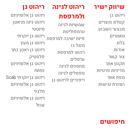
שיווק ישיר
ריהוט לגינה
ריהוט גן
ריהוט גן
ולמרפסת
ריהוט גן אלומיניום
קטלוג מוצרים
ריהוט גינה מראטן
שמשיות לגינה
מבצעי השבוע
סינטטי
טרמפולינות
מאמרים
ריהוט גן יוקרתי
פינת ישיבה למרפסת
בלוג
ריהוט גן מעץ
מנגל גז
אודות
ריהוט גן ראטן כתר
ריהוט למרפסת
צור קשר
פלסטיק
ערסלים
תקנון אתר
ריהוט גן אלומיניום
מחסנים לגינה
מדיניות פרטיות
נפתח
ספסלים לגינה
מפת אתר
ריהוט גן יוקרתי Scab
ריפודים לריהוט גן
הצהרת נגישות
ריהוט גן אלומיניום
מלבני
ריהוט גן אלומיניום
עגול
חיפושים