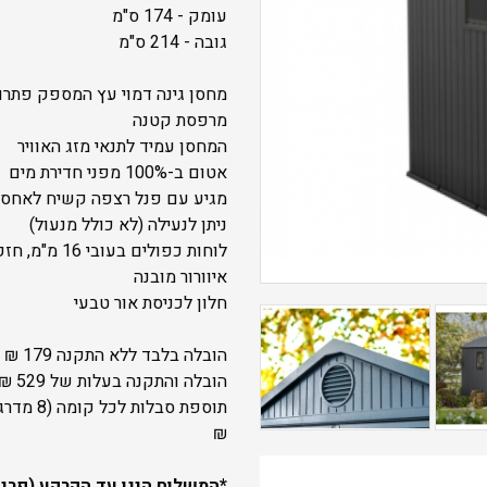
עומק - 174 ס"מ
גובה - 214 ס"מ
מחסן גינה דמוי עץ המספק פתרון
מרפסת קטנה
המחסן עמיד לתנאי מזג האוויר
אטום ב-100% מפני חדירת מים
מגיע עם פנל רצפה קשיח לאחסנ
ניתן לנעילה (לא כולל מנעול)
לוחות כפולים בעובי 16 מ"מ, חזקים ועמידים במיוחד
איוורור מובנה
חלון לכניסת אור טבעי
הובלה בלבד ללא התקנה 179 ₪
הובלה והתקנה בעלות של 529 ₪
₪
*המשלוח הינו עד הקרקע (פריק