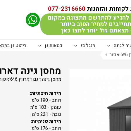
לקוחות והזמנות
077-2316660
להגיע להתרשם מתצוגה במקום
חייבים למחיר הטוב ביותר
מצאתם זול יותר לחצו כאן
ה לגינה
מנגל גז
כסאות גן
ריהוט גן במבצ
ור
arrow_left
מחסן גינה דארווין 6*6 
מחסן גינה דגם דארווין 6*6 אפור כתר פלסטיק
מידות חיצוניות:
רוחב - 190 ס"מ
עומק - 183 ס"מ
גובה - 221 ס"מ
מידות פנימיות:
רוחב - 176 ס"מ