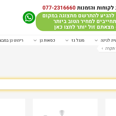
לקוחות והזמנות
077-2316660
להגיע להתרשם מתצוגה במקום
חייבים למחיר הטוב ביותר
מצאתם זול יותר לחצו כאן
ה לגינה
מנגל גז
כסאות גן
ריהוט גן במבצ
 תקרה
arrow_left