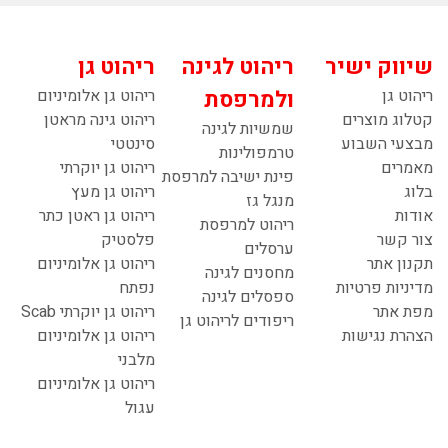
שיווק ישיר
ריהוט לגינה
ריהוט גן
ריהוט גן
ולמרפסת
ריהוט גן אלומיניום
קטלוג מוצרים
ריהוט גינה מראטן
שמשיות לגינה
מבצעי השבוע
סינטטי
טרמפולינות
מאמרים
ריהוט גן יוקרתי
פינת ישיבה למרפסת
בלוג
ריהוט גן מעץ
מנגל גז
אודות
ריהוט גן ראטן כתר
ריהוט למרפסת
צור קשר
פלסטיק
ערסלים
תקנון אתר
ריהוט גן אלומיניום
מחסנים לגינה
מדיניות פרטיות
נפתח
ספסלים לגינה
מפת אתר
ריהוט גן יוקרתי Scab
ריפודים לריהוט גן
הצהרת נגישות
ריהוט גן אלומיניום
מלבני
ריהוט גן אלומיניום
עגול