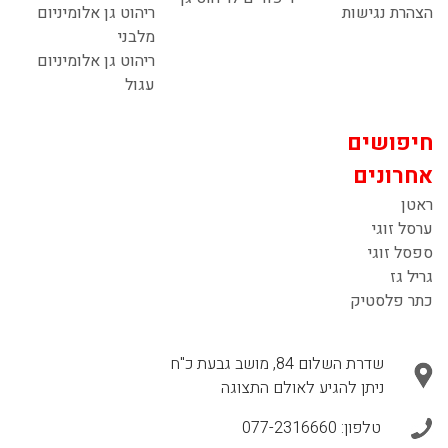
הצהרת נגישות
ריהוט גן אלומיניום
מלבני
ריהוט גן אלומיניום
עגול
חיפושים
אחרונים
ראטן
ערסל זוגי
ספסל זוגי
גריל גז
כתר פלסטיק
שדרת השלום 84, מושב גבעת כ"ח
ניתן להגיע לאולם התצוגה
טלפון:
077-2316660