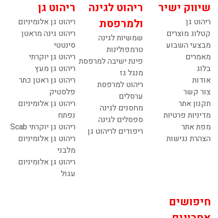
שיווק ישיר
ריהוט לגינה
ריהוט גן
ריהוט גן
ולמרפסת
ריהוט גן אלומיניום
קטלוג מוצרים
ריהוט גינה מראטן
שמשיות לגינה
מבצעי השבוע
סינטטי
טרמפולינות
מאמרים
ריהוט גן יוקרתי
פינת ישיבה למרפסת
בלוג
ריהוט גן מעץ
מנגל גז
אודות
ריהוט גן ראטן כתר
ריהוט למרפסת
צור קשר
פלסטיק
ערסלים
תקנון אתר
ריהוט גן אלומיניום
מחסנים לגינה
מדיניות פרטיות
נפתח
ספסלים לגינה
מפת אתר
ריהוט גן יוקרתי Scab
ריפודים לריהוט גן
הצהרת נגישות
ריהוט גן אלומיניום
מלבני
ריהוט גן אלומיניום
עגול
חיפושים
אחרונים