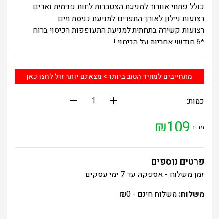
כולל פתחי אוורור למניעת הצטברות לחות פנימית ואדים
רצועות ניילון לאורך התפרים למניעת כניסת מים
רצועות קשירה בתחתית למניעת התעופפות הכיסוי ברוח
*6 חודשי אחריות על הכיסוי !
מתחייבים למחיר הטוב ביותר > מצאתם יותר זול לחצו כאן
remove
add
כמות:
₪
109
מחיר:
פרטים נוספים
זמן משלוח - אספקה עד 7 ימי עסקים
משלוח:
משלוח חינם -
0
₪