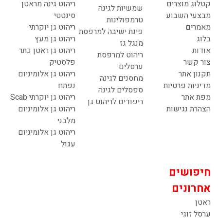
קטלוג מוצרים
ריהוט גינה מראטן
שמשיות לגינה
מבצעי השבוע
סינטטי
טרמפולינות
מאמרים
ריהוט גן יוקרתי
פינת ישיבה למרפסת
בלוג
ריהוט גן מעץ
מנגל גז
אודות
ריהוט גן ראטן כתר
ריהוט למרפסת
צור קשר
פלסטיק
ערסלים
תקנון אתר
ריהוט גן אלומיניום
מחסנים לגינה
מדיניות פרטיות
נפתח
ספסלים לגינה
מפת אתר
ריהוט גן יוקרתי Scab
ריפודים לריהוט גן
הצהרת נגישות
ריהוט גן אלומיניום
מלבני
ריהוט גן אלומיניום
עגול
חיפושים
אחרונים
ראטן
ערסל זוגי