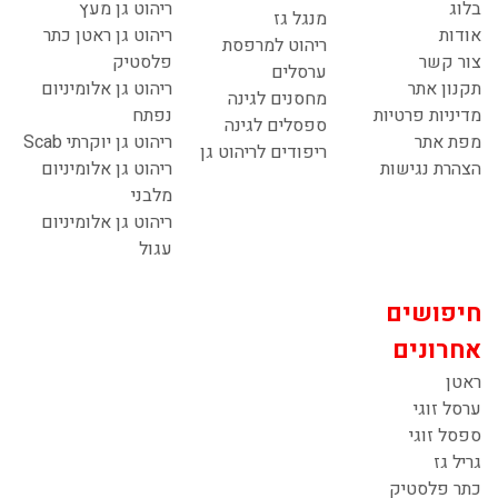
בלוג
ריהוט גן מעץ
מנגל גז
אודות
ריהוט גן ראטן כתר
ריהוט למרפסת
צור קשר
פלסטיק
ערסלים
תקנון אתר
ריהוט גן אלומיניום
מחסנים לגינה
מדיניות פרטיות
נפתח
ספסלים לגינה
מפת אתר
ריהוט גן יוקרתי Scab
ריפודים לריהוט גן
הצהרת נגישות
ריהוט גן אלומיניום
מלבני
ריהוט גן אלומיניום
עגול
חיפושים
אחרונים
ראטן
ערסל זוגי
ספסל זוגי
גריל גז
כתר פלסטיק