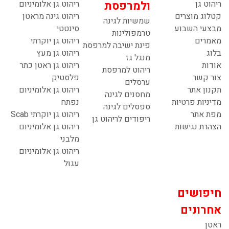
ריהוט גן
ולמרפסת
ריהוט גן אלומיניום
קטלוג מוצרים
ריהוט גינה מראטן
שמשיות לגינה
מבצעי השבוע
סינטטי
טרמפולינות
מאמרים
ריהוט גן יוקרתי
פינת ישיבה למרפסת
בלוג
ריהוט גן מעץ
מנגל גז
אודות
ריהוט גן ראטן כתר
ריהוט למרפסת
צור קשר
פלסטיק
ערסלים
תקנון אתר
ריהוט גן אלומיניום
מחסנים לגינה
מדיניות פרטיות
נפתח
ספסלים לגינה
מפת אתר
ריהוט גן יוקרתי Scab
ריפודים לריהוט גן
הצהרת נגישות
ריהוט גן אלומיניום
מלבני
ריהוט גן אלומיניום
עגול
חיפושים
אחרונים
ראטן