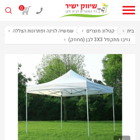
0
בית
arrow_left
קטלוג מוצרים
arrow_left
שמשיה לגינה ופתרונות הצללה
arrow_left
גזיבו מתקפל 3X3 לבן (מחוזק)
arrow_left