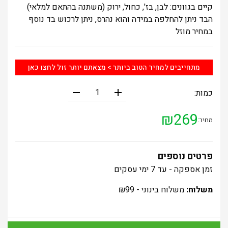
קיים בגוונים: לבן, בז', כחול, ירוק (משתנה בהתאם למלאי)
הבד ניתן להחלפה במידה והוא נהרס, ניתן לרכוש בד נוסף
במחיר מוזל
מתחייבים למחיר הטוב ביותר > מצאתם יותר זול לחצו כאן
remove
add
כמות:
₪
269
מחיר:
פרטים נוספים
זמן אספקה - עד 7 ימי עסקים
משלוח:
משלוח בינוני -
99
₪