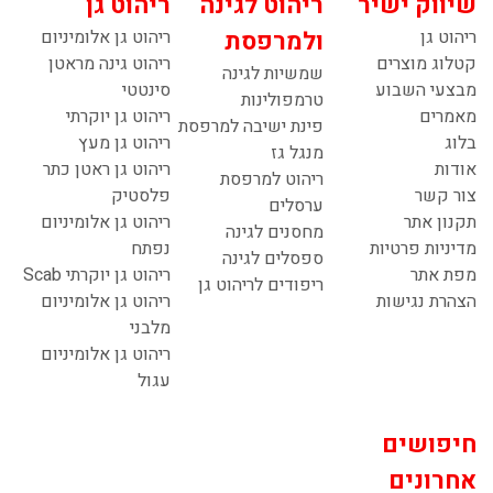
שיווק ישיר
ריהוט לגינה
ריהוט גן
ריהוט גן
ולמרפסת
ריהוט גן אלומיניום
קטלוג מוצרים
ריהוט גינה מראטן
שמשיות לגינה
מבצעי השבוע
סינטטי
טרמפולינות
מאמרים
ריהוט גן יוקרתי
פינת ישיבה למרפסת
בלוג
ריהוט גן מעץ
מנגל גז
אודות
ריהוט גן ראטן כתר
ריהוט למרפסת
צור קשר
פלסטיק
ערסלים
תקנון אתר
ריהוט גן אלומיניום
מחסנים לגינה
מדיניות פרטיות
נפתח
ספסלים לגינה
מפת אתר
ריהוט גן יוקרתי Scab
ריפודים לריהוט גן
הצהרת נגישות
ריהוט גן אלומיניום
מלבני
ריהוט גן אלומיניום
עגול
חיפושים
אחרונים