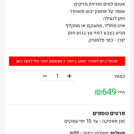
אטום למים וחדירת מזיקים
שומר על אחסון יבש ומאוורר
ניתן לנעילה
אינו מחליד, מתעקם או מתקלף
מגיע בצבע דמוי עץ בגוון חום
יצרן - כתר פלסטיק
מתחייבים למחיר הטוב ביותר > מצאתם יותר זול לחצו כאן
remove
add
כמות:
₪
649
מחיר:
פרטים נוספים
זמן
אספקה
- עד 10 ימי עסקים
משלוח:
משלוח בינוני -
99
₪