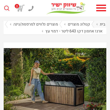
0
בית
arrow_left
קטלוג מוצרים
arrow_left
מוצרים נלווים למרפסת/גינה
arrow_left
ארגז אחסון דקו 643 ליטר - דמוי עץ
arrow_left