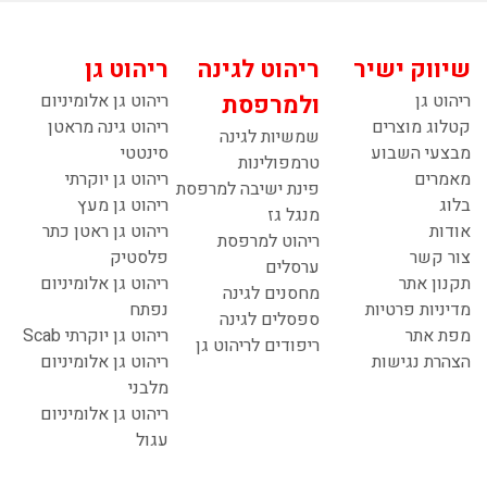
שיווק ישיר
ריהוט לגינה
ריהוט גן
ריהוט גן
ולמרפסת
ריהוט גן אלומיניום
קטלוג מוצרים
ריהוט גינה מראטן
שמשיות לגינה
מבצעי השבוע
סינטטי
טרמפולינות
מאמרים
ריהוט גן יוקרתי
פינת ישיבה למרפסת
בלוג
ריהוט גן מעץ
מנגל גז
אודות
ריהוט גן ראטן כתר
ריהוט למרפסת
צור קשר
פלסטיק
ערסלים
תקנון אתר
ריהוט גן אלומיניום
מחסנים לגינה
מדיניות פרטיות
נפתח
ספסלים לגינה
מפת אתר
ריהוט גן יוקרתי Scab
ריפודים לריהוט גן
הצהרת נגישות
ריהוט גן אלומיניום
מלבני
ריהוט גן אלומיניום
עגול