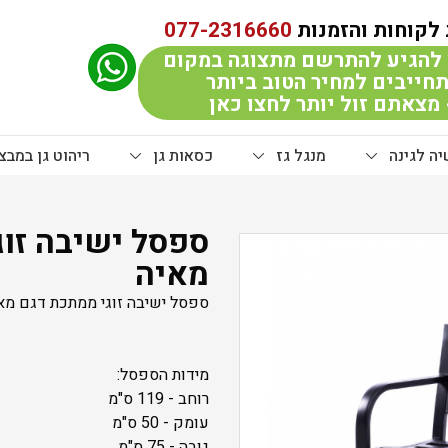
לקוחות והזמנות
077-2316660
להגיע להתרשם מתצוגה במקום
חייבים למחיר הטוב ביותר
מצאתם זול יותר לחצו כאן
ה לגינה
מנגל גז
כסאות גן
ריהוט גן במבצ
ספסל ישיבה זוג
מאיה
ספסל ישיבה זוגי ממתכת דגם מא
מידות הספסל:
רוחב - 119 ס"מ
עומק - 50 ס"מ
גובה - 75 ס"מ