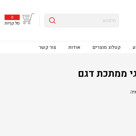
0
סל קניות
ע
קטלוג מוצרים
אודות
צור קשר
י ממתכת דגם
יה